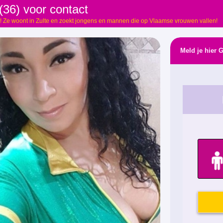
36) voor contact
! Ze woont in Zulte en zoekt jongens en mannen die op Vlaamse vrouwen vallen!
Meld je hier 