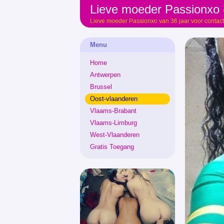
Lieve moeder Passionxo (
Lieve moeder Passionxo van 36 jaar voor contact
Menu
Home
Antwerpen
Brussel
Oost-vlaanderen
Vlaams-Brabant
Vlaams-Limburg
West-Vlaanderen
Gratis Toegang