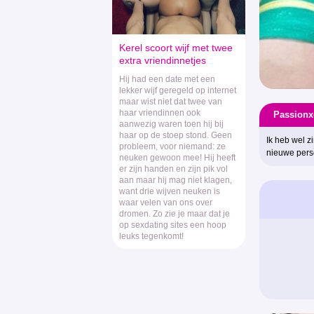
Kerel scoort wijf met twee
extra vriendinnetjes
Hij had een date met een
lekker wijf geregeld op internet
maar wist niet dat twee van
haar vriendinnen ook
Passionx
aanwezig waren toen hij bij
haar op de stoep stond. Geen
Ik heb wel z
probleem, voor niemand: ze
nieuwe persoo
neuken gewoon mee! Hij heeft
er zijn handen en zijn pik vol
aan maar hij mag niet klagen,
want drie wijven neuken is
waar velen van ons over
dromen. Zo zie je maar dat je
op sexdating sites een hoop
leuks tegenkomt!